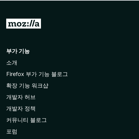
점
이
없
습
M
니
o
다
z
i
부가 기능
l
소개
l
a
Firefox 부가 기능 블로그
홈
확장 기능 워크샵
페
개발자 허브
이
지
개발자 정책
로
커뮤니티 블로그
이
동
포럼