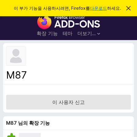
검
로그인
이 부가 기능을 사용하시려면, Firefox를
다운로드
하세요.
이
알
색
F
림
닫
i
기
r
확장 기능
테마
더보기…
e
f
o
x
브
M87
라
우
저
부
이 사용자 신고
가
기
능
M87 님의 확장 기능