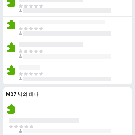
점
니
아
이
다
직
없
평
습
점
니
아
이
다
직
없
평
습
점
니
아
이
다
직
없
평
습
점
니
아
이
다
직
없
평
습
M87 님의 테마
점
니
이
다
없
습
니
다
아
직