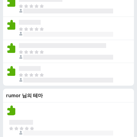
점
니
아
이
다
직
없
평
습
점
니
아
이
다
직
없
평
습
점
니
아
이
다
직
없
평
습
점
니
아
이
다
직
없
평
습
rumor 님의 테마
점
니
이
다
없
습
니
다
아
직