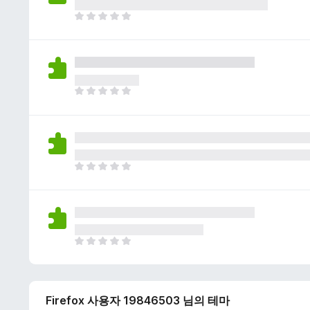
이
없
아
습
직
니
평
다
점
이
없
아
습
직
니
평
다
점
이
없
아
습
직
니
평
다
점
이
없
아
습
직
니
평
다
점
Firefox 사용자 19846503 님의 테마
이