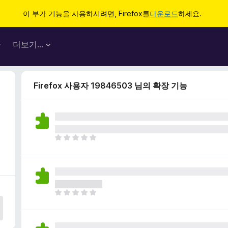
이 부가 기능을 사용하시려면, Firefox를
다운로드
하세요.
마
더보기…
Firefox 사용자 19846503 님의 확장 기능
아
직
평
점
이
없
아
습
직
니
평
다
점