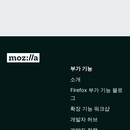
M
o
부가 기능
z
소개
i
l
Firefox 부가 기능 블로
l
그
a
확장 기능 워크샵
홈
페
개발자 허브
이