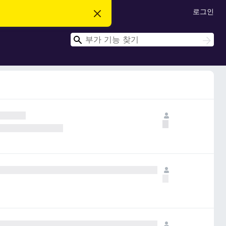
로그인
이
알
림
검
닫
검
기
색
색