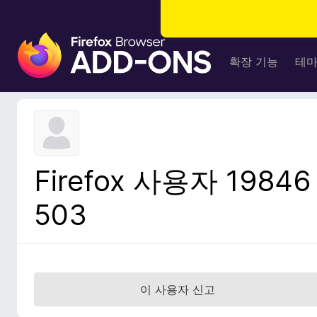
F
i
확장 기능
테
r
e
f
o
x
브
Firefox 사용자 19846
라
우
503
저
부
가
기
능
이 사용자 신고