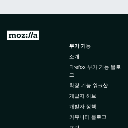
M
o
부가 기능
z
소개
i
l
Firefox 부가 기능 블로
l
그
a
확장 기능 워크샵
홈
페
개발자 허브
이
개발자 정책
지
커뮤니티 블로그
로
이
포럼