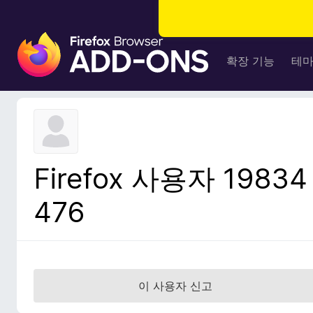
F
i
확장 기능
테
r
e
f
o
x
브
Firefox 사용자 19834
라
우
476
저
부
가
기
능
이 사용자 신고