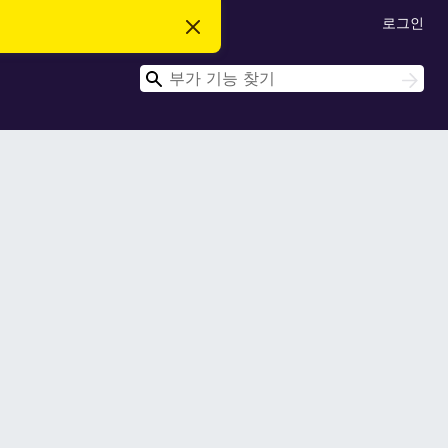
로그인
이
알
림
검
닫
검
기
색
색