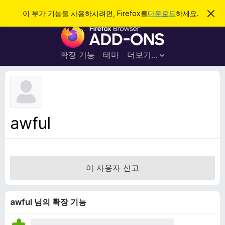
검
로그인
이 부가 기능을 사용하시려면, Firefox를
다운로드
하세요.
이
알
색
F
림
닫
i
기
r
확장 기능
테마
더보기…
e
f
o
x
브
awful
라
우
저
부
이 사용자 신고
가
기
능
awful 님의 확장 기능