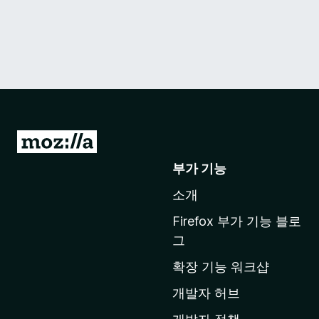
M
o
부가 기능
z
소개
i
l
Firefox 부가 기능 블로
l
그
a
확장 기능 워크샵
홈
페
개발자 허브
이