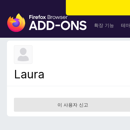
F
i
확장 기능
테
r
e
f
o
x
브
Laura
라
우
저
부
가
이 사용자 신고
기
능