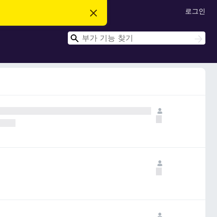
로그인
이
알
림
검
닫
검
기
색
색