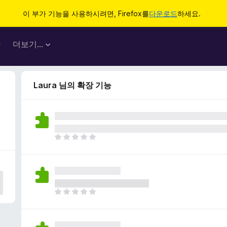
이 부가 기능을 사용하시려면, Firefox를
다운로드
하세요.
마
더보기…
Laura 님의 확장 기능
아
직
평
점
이
없
아
습
직
니
평
다
점