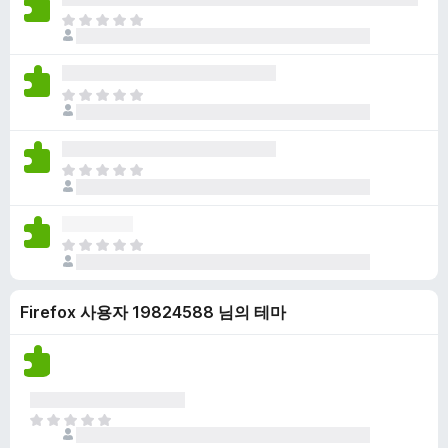
점
니
아
이
다
직
없
평
습
점
니
아
이
다
직
없
평
습
점
니
아
이
다
직
없
평
습
점
니
아
이
다
직
없
평
습
Firefox 사용자 19824588 님의 테마
점
니
이
다
없
습
니
다
아
직