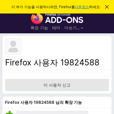
검
로그인
이 부가 기능을 사용하시려면, Firefox를
다운로드
하세요.
이
알
색
F
림
닫
i
기
r
확장 기능
테마
더보기…
e
f
o
x
브
Firefox 사용자 19824588
라
우
저
부
이 사용자 신고
가
기
능
Firefox 사용자 19824588 님의 확장 기능