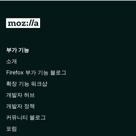
점
이
없
습
M
니
o
다
z
i
부가 기능
l
소개
l
a
Firefox 부가 기능 블로그
홈
확장 기능 워크샵
페
개발자 허브
이
지
개발자 정책
로
커뮤니티 블로그
이
동
포럼