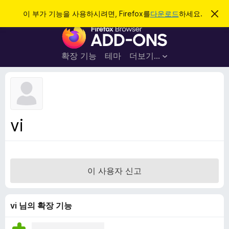
검
로그인
이 부가 기능을 사용하시려면, Firefox를
다운로드
하세요.
이
알
색
F
림
닫
i
기
r
확장 기능
테마
더보기…
e
f
o
x
브
vi
라
우
저
부
이 사용자 신고
가
기
능
vi 님의 확장 기능