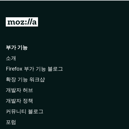
점
이
없
습
M
니
o
다
z
i
부가 기능
l
소개
l
a
Firefox 부가 기능 블로그
홈
확장 기능 워크샵
페
개발자 허브
이
지
개발자 정책
로
커뮤니티 블로그
이
동
포럼