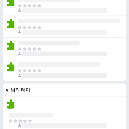
점
니
아
이
다
직
없
평
습
점
니
아
이
다
직
없
평
습
점
니
아
이
다
직
없
평
습
점
니
아
이
다
직
없
평
습
vi 님의 테마
점
니
이
다
없
습
니
다
아
직