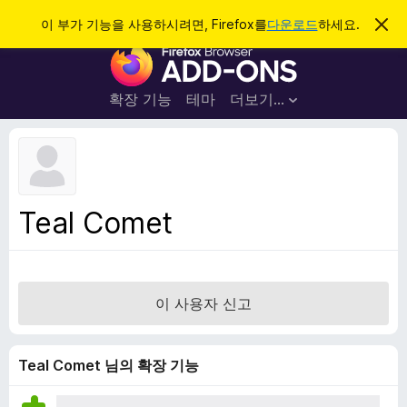
검
로그인
이 부가 기능을 사용하시려면, Firefox를
다운로드
하세요.
이
알
색
F
림
닫
i
기
r
확장 기능
테마
더보기…
e
f
o
x
브
Teal Comet
라
우
저
부
이 사용자 신고
가
기
능
Teal Comet 님의 확장 기능