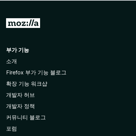
점
이
없
습
M
니
o
다
z
i
부가 기능
l
소개
l
a
Firefox 부가 기능 블로그
홈
확장 기능 워크샵
페
개발자 허브
이
지
개발자 정책
로
커뮤니티 블로그
이
동
포럼