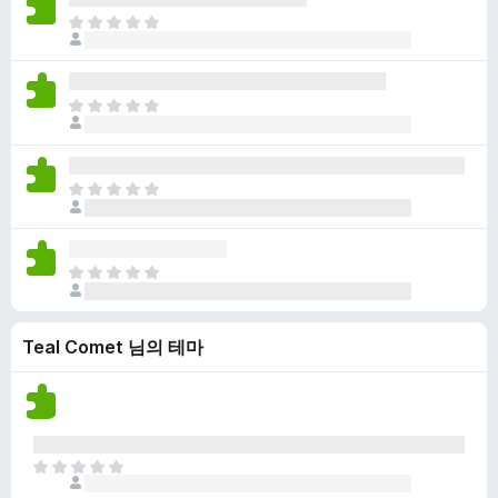
점
니
아
이
다
직
없
평
습
점
니
아
이
다
직
없
평
습
점
니
아
이
다
직
없
평
습
점
니
아
이
다
직
없
평
습
Teal Comet 님의 테마
점
니
이
다
없
습
니
다
아
직