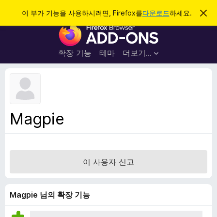
검
로그인
이 부가 기능을 사용하시려면, Firefox를
다운로드
하세요.
이
알
색
F
림
닫
i
기
r
확장 기능
테마
더보기…
e
f
o
x
브
Magpie
라
우
저
부
이 사용자 신고
가
기
능
Magpie 님의 확장 기능