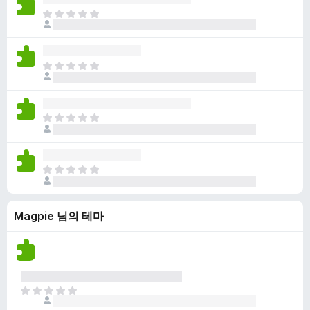
점
니
아
이
다
직
없
평
습
점
니
아
이
다
직
없
평
습
점
니
아
이
다
직
없
평
습
점
니
아
이
다
직
없
평
습
Magpie 님의 테마
점
니
이
다
없
습
니
다
아
직