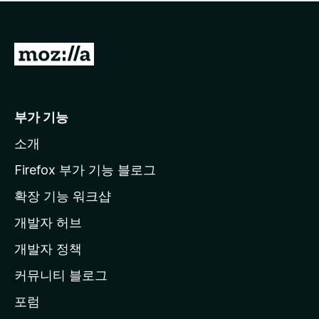
점
이
없
습
M
니
o
다
z
i
부가 기능
l
소개
l
a
Firefox 부가 기능 블로그
홈
확장 기능 워크샵
페
개발자 허브
이
지
개발자 정책
로
커뮤니티 블로그
이
동
포럼