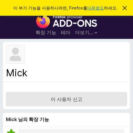
검
로그인
이 부가 기능을 사용하시려면, Firefox를
다운로드
하세요.
이
알
색
F
림
닫
i
기
r
확장 기능
테마
더보기…
e
f
o
x
브
Mick
라
우
저
부
이 사용자 신고
가
기
능
Mick 님의 확장 기능