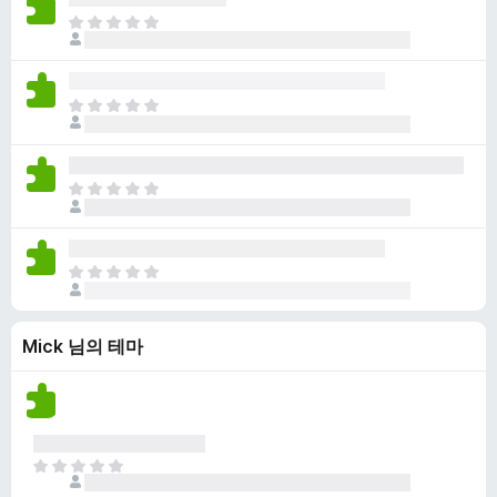
점
니
아
이
다
직
없
평
습
점
니
아
이
다
직
없
평
습
점
니
아
이
다
직
없
평
습
점
니
아
이
다
직
없
평
습
Mick 님의 테마
점
니
이
다
없
습
니
다
아
직