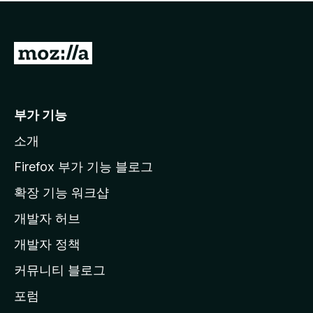
점
이
없
습
M
니
o
다
z
i
부가 기능
l
소개
l
a
Firefox 부가 기능 블로그
홈
확장 기능 워크샵
페
개발자 허브
이
지
개발자 정책
로
커뮤니티 블로그
이
동
포럼