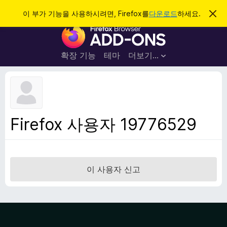
검
로그인
이 부가 기능을 사용하시려면, Firefox를
다운로드
하세요.
이
알
색
F
림
닫
i
기
r
확장 기능
테마
더보기…
e
f
o
x
브
Firefox 사용자 19776529
라
우
저
부
이 사용자 신고
가
기
능