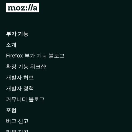
M
o
z
i
부가 기능
l
소개
l
a
Firefox 부가 기능 블로그
홈
확장 기능 워크샵
페
개발자 허브
이
지
개발자 정책
로
커뮤니티 블로그
이
동
포럼
버그 신고
리뷰 지침