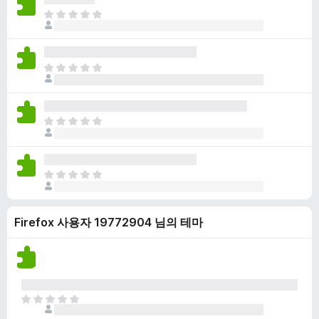
점
니
아
이
다
직
없
평
습
점
니
아
이
다
직
없
평
습
점
니
아
이
다
직
없
평
습
점
니
아
이
다
직
없
평
습
Firefox 사용자 19772904 님의 테마
점
니
이
다
없
습
니
다
아
직