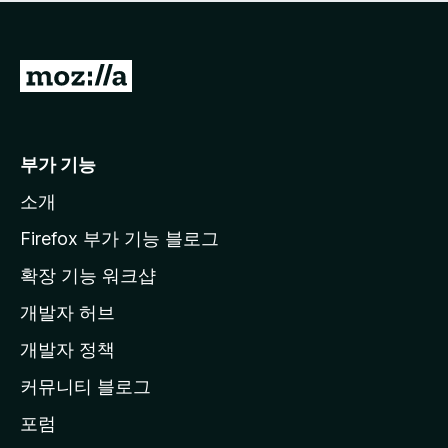
점
이
없
습
M
니
o
다
z
i
부가 기능
l
소개
l
a
Firefox 부가 기능 블로그
홈
확장 기능 워크샵
페
개발자 허브
이
지
개발자 정책
로
커뮤니티 블로그
이
동
포럼