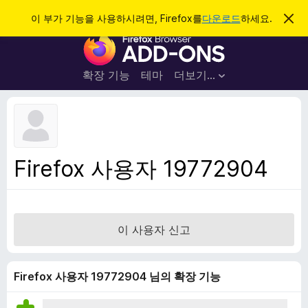
검
로그인
이 부가 기능을 사용하시려면, Firefox를
다운로드
하세요.
이
알
색
F
림
닫
i
기
r
확장 기능
테마
더보기…
e
f
o
x
브
Firefox 사용자 19772904
라
우
저
부
이 사용자 신고
가
기
능
Firefox 사용자 19772904 님의 확장 기능