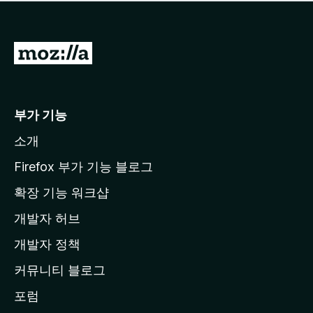
점
이
없
습
M
니
o
다
z
i
부가 기능
l
소개
l
a
Firefox 부가 기능 블로그
홈
확장 기능 워크샵
페
개발자 허브
이
지
개발자 정책
로
커뮤니티 블로그
이
동
포럼