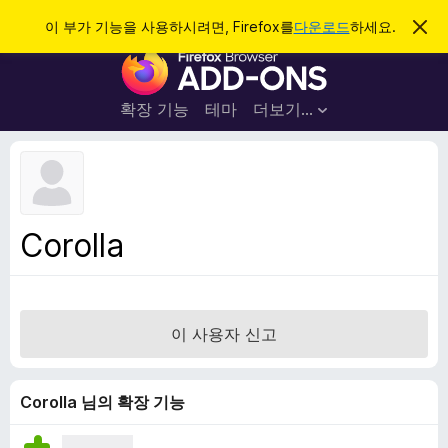
검
로그인
이 부가 기능을 사용하시려면, Firefox를
다운로드
하세요.
이
알
색
F
림
닫
i
기
r
확장 기능
테마
더보기…
e
f
o
x
브
Corolla
라
우
저
부
이 사용자 신고
가
기
능
Corolla 님의 확장 기능