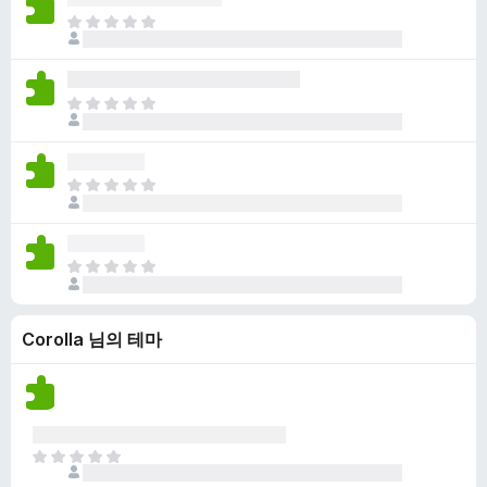
점
니
아
이
다
직
없
평
습
점
니
아
이
다
직
없
평
습
점
니
아
이
다
직
없
평
습
점
니
아
이
다
직
없
평
습
Corolla 님의 테마
점
니
이
다
없
습
니
다
아
직