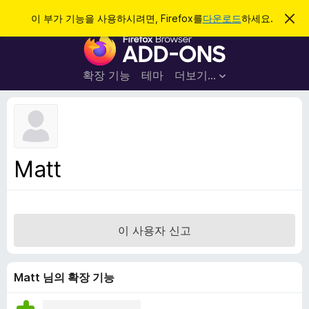
검
로그인
이 부가 기능을 사용하시려면, Firefox를
다운로드
하세요.
이
알
색
F
림
닫
i
기
r
확장 기능
테마
더보기…
e
f
o
x
브
Matt
라
우
저
부
이 사용자 신고
가
기
능
Matt 님의 확장 기능