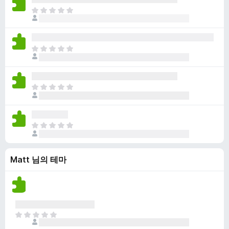
점
니
아
이
다
직
없
평
습
점
니
아
이
다
직
없
평
습
점
니
아
이
다
직
없
평
습
점
니
아
이
다
직
없
평
습
Matt 님의 테마
점
니
이
다
없
습
니
다
아
직