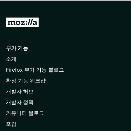
점
이
없
습
M
니
o
다
z
i
부가 기능
l
소개
l
a
Firefox 부가 기능 블로그
홈
확장 기능 워크샵
페
개발자 허브
이
지
개발자 정책
로
커뮤니티 블로그
이
동
포럼