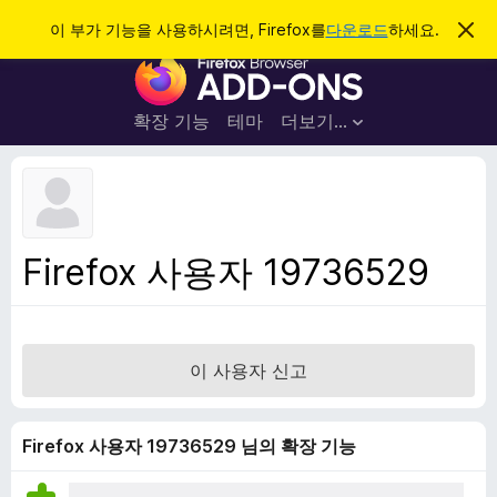
검
로그인
이 부가 기능을 사용하시려면, Firefox를
다운로드
하세요.
이
알
색
F
림
닫
i
기
r
확장 기능
테마
더보기…
e
f
o
x
브
Firefox 사용자 19736529
라
우
저
부
이 사용자 신고
가
기
능
Firefox 사용자 19736529 님의 확장 기능