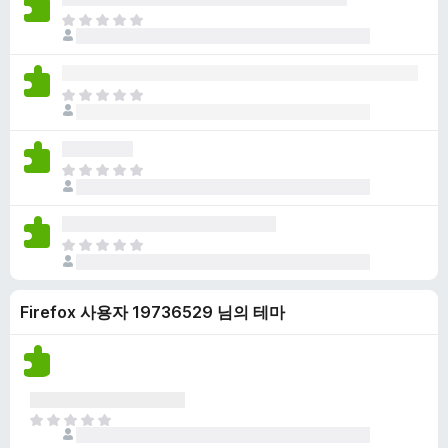
점
니
아
이
다
직
없
평
습
점
니
아
이
다
직
없
평
습
점
니
아
이
다
직
없
평
습
점
니
아
이
다
직
없
평
습
Firefox 사용자 19736529 님의 테마
점
니
이
다
없
습
니
다
아
직