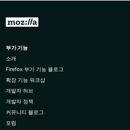
점
이
없
습
M
니
o
다
z
i
부가 기능
l
소개
l
a
Firefox 부가 기능 블로그
홈
확장 기능 워크샵
페
개발자 허브
이
지
개발자 정책
로
커뮤니티 블로그
이
동
포럼