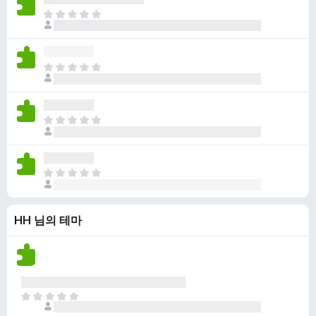
점
니
아
이
다
직
없
평
습
점
니
아
이
다
직
없
평
습
점
니
아
이
다
직
없
평
습
점
니
아
이
다
직
없
평
습
HH 님의 테마
점
니
이
다
없
습
니
다
아
직