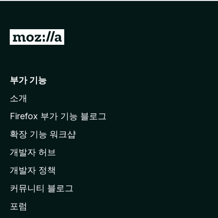
점
이
없
습
M
니
o
다
z
i
부가 기능
l
소개
l
a
Firefox 부가 기능 블로그
홈
확장 기능 워크샵
페
개발자 허브
이
지
개발자 정책
로
커뮤니티 블로그
이
동
포럼