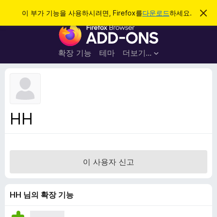
검
로그인
이 부가 기능을 사용하시려면, Firefox를
다운로드
하세요.
이
알
색
F
림
닫
i
기
r
확장 기능
테마
더보기…
e
f
o
x
브
HH
라
우
저
부
이 사용자 신고
가
기
능
HH 님의 확장 기능