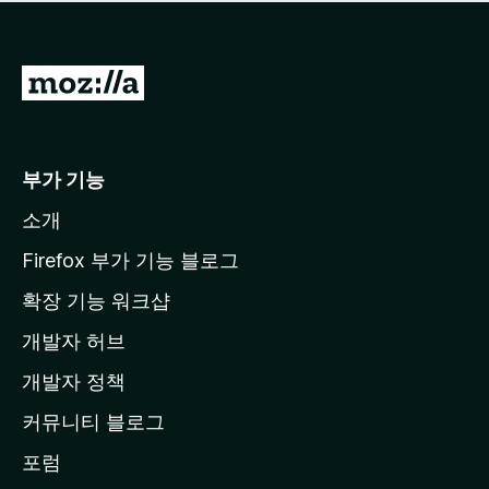
점
이
없
습
M
니
o
다
z
i
부가 기능
l
소개
l
a
Firefox 부가 기능 블로그
홈
확장 기능 워크샵
페
개발자 허브
이
지
개발자 정책
로
커뮤니티 블로그
이
동
포럼