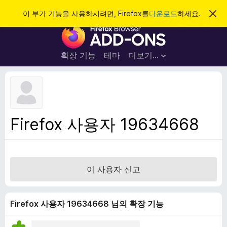
검
로그인
이 부가 기능을 사용하시려면, Firefox를
다운로드
하세요.
이
알
색
F
림
닫
i
기
r
확장 기능
테마
더보기…
e
f
o
x
브
Firefox 사용자 19634668
라
우
저
부
이 사용자 신고
가
기
능
Firefox 사용자 19634668 님의 확장 기능