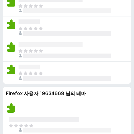
점
니
아
이
다
직
없
평
습
점
니
아
이
다
직
없
평
습
점
니
아
이
다
직
없
평
습
점
니
아
이
다
직
없
평
습
Firefox 사용자 19634668 님의 테마
점
니
이
다
없
습
니
다
아
직