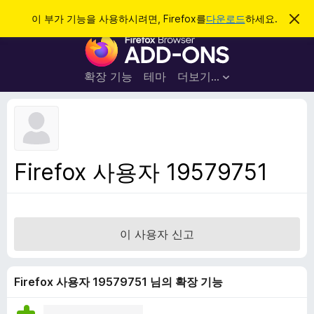
검
로그인
이 부가 기능을 사용하시려면, Firefox를
다운로드
하세요.
이
알
색
F
림
닫
i
기
r
확장 기능
테마
더보기…
e
f
o
x
브
Firefox 사용자 19579751
라
우
저
부
이 사용자 신고
가
기
능
Firefox 사용자 19579751 님의 확장 기능