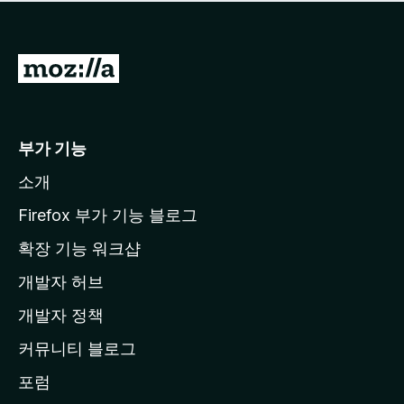
점
이
없
습
M
니
o
다
z
i
부가 기능
l
소개
l
a
Firefox 부가 기능 블로그
홈
확장 기능 워크샵
페
개발자 허브
이
지
개발자 정책
로
커뮤니티 블로그
이
동
포럼