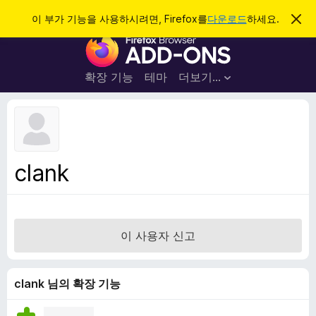
검
로그인
이 부가 기능을 사용하시려면, Firefox를
다운로드
하세요.
이
알
색
F
림
닫
i
기
r
확장 기능
테마
더보기…
e
f
o
x
브
clank
라
우
저
부
이 사용자 신고
가
기
능
clank 님의 확장 기능