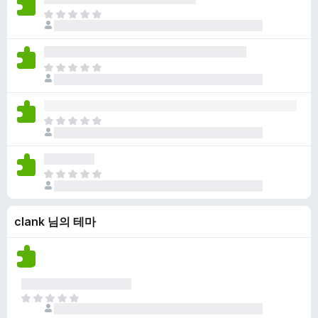
점
니
아
이
다
직
없
평
습
점
니
아
이
다
직
없
평
습
점
니
아
이
다
직
없
평
습
점
니
아
이
다
직
없
평
습
clank 님의 테마
점
니
이
다
없
습
니
다
아
직