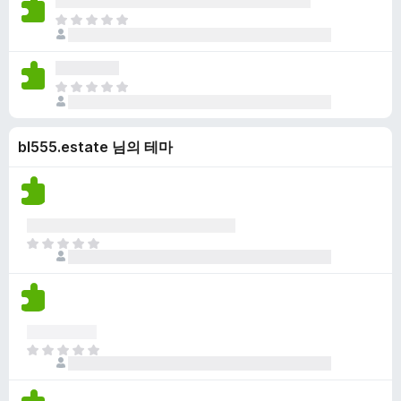
습
점
니
아
이
다
직
없
평
습
점
니
아
이
다
직
없
평
습
bl555.estate 님의 테마
점
니
이
다
없
습
니
다
아
직
평
점
이
없
아
습
직
니
평
다