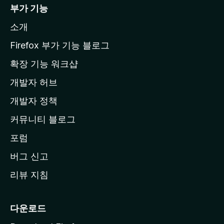
i
부가 기능
l
소개
l
a
Firefox 부가 기능 블로그
홈
확장 기능 워크샵
페
개발자 허브
이
지
개발자 정책
로
커뮤니티 블로그
이
동
포럼
버그 신고
리뷰 지침
다운로드