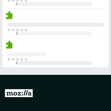
아
습
직
니
평
다
점
이
없
아
습
직
니
평
다
점
이
없
아
습
직
니
평
다
점
이
없
습
M
니
o
다
z