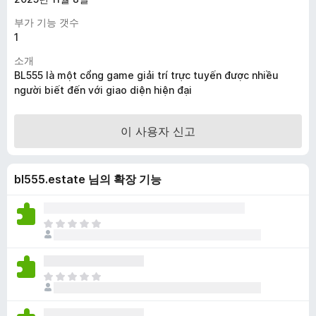
부가 기능 갯수
1
소개
BL555 là một cổng game giải trí trực tuyến được nhiều
người biết đến với giao diện hiện đại
이 사용자 신고
bl555.estate 님의 확장 기능
아
직
평
점
아
이
직
없
평
습