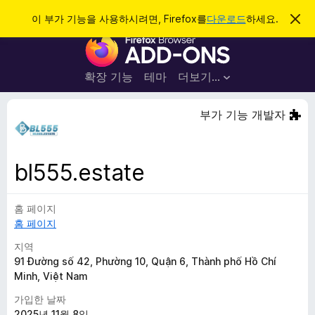
검
로그인
이 부가 기능을 사용하시려면, Firefox를
다운로드
하세요.
이
알
색
F
림
닫
i
기
r
확장 기능
테마
더보기…
e
f
부가 기능 개발자
o
x
브
bl555.estate
라
우
홈 페이지
저
홈 페이지
부
가
지역
기
91 Đường số 42, Phường 10, Quận 6, Thành phố Hồ Chí
Minh, Việt Nam
능
가입한 날짜
2025년 11월 8일