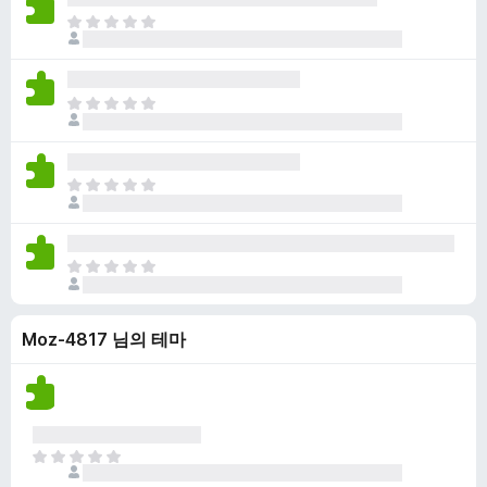
점
니
아
이
다
직
없
평
습
점
니
아
이
다
직
없
평
습
점
니
아
이
다
직
없
평
습
점
니
아
이
다
직
없
평
습
Moz-4817 님의 테마
점
니
이
다
없
습
니
다
아
직