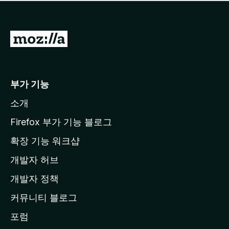
점
이
없
습
M
니
o
다
z
i
부가 기능
l
소개
l
a
Firefox 부가 기능 블로그
홈
확장 기능 워크샵
페
개발자 허브
이
지
개발자 정책
로
커뮤니티 블로그
이
동
포럼