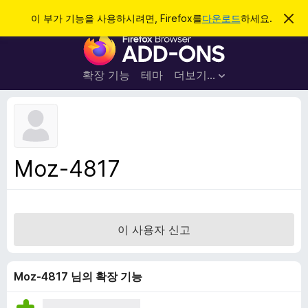
검
로그인
이 부가 기능을 사용하시려면, Firefox를
다운로드
하세요.
이
알
색
F
림
닫
i
기
r
확장 기능
테마
더보기…
e
f
o
x
브
Moz-4817
라
우
저
부
이 사용자 신고
가
기
능
Moz-4817 님의 확장 기능