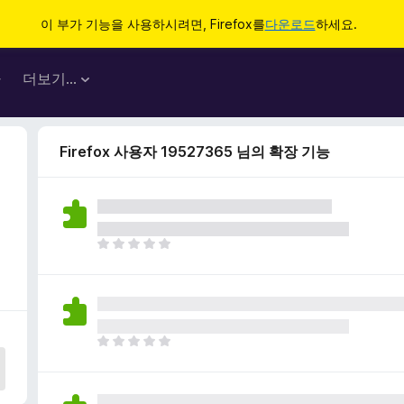
이 부가 기능을 사용하시려면, Firefox를
다운로드
하세요.
마
더보기…
Firefox 사용자 19527365 님의 확장 기능
아
직
평
점
이
없
아
습
직
니
평
다
점