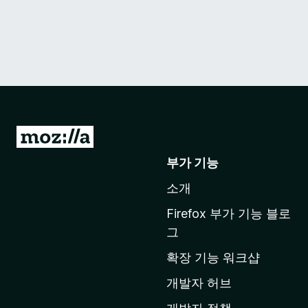
M
o
부가 기능
z
소개
i
l
Firefox 부가 기능 블로
l
그
a
확장 기능 워크샵
홈
페
개발자 허브
이