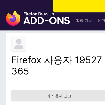
F
i
확장 기능
테
r
e
f
o
x
브
Firefox 사용자 19527
라
우
365
저
부
가
기
능
이 사용자 신고