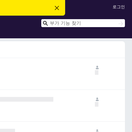
로그인
이
알
림
검
닫
검
기
색
색