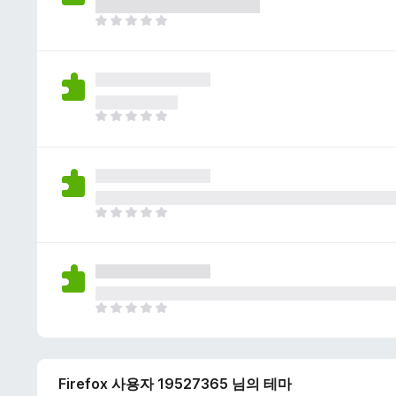
이
없
아
습
직
니
평
다
점
이
없
아
습
직
니
평
다
점
이
없
아
습
직
니
평
다
점
이
없
아
습
직
니
평
다
점
Firefox 사용자 19527365 님의 테마
이