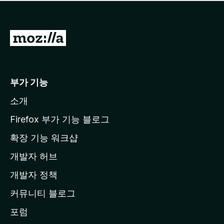
점
이
없
습
M
니
o
다
z
i
부가 기능
l
소개
l
a
Firefox 부가 기능 블로그
홈
확장 기능 워크샵
페
개발자 허브
이
지
개발자 정책
로
커뮤니티 블로그
이
동
포럼