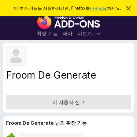
검
로그인
이 부가 기능을 사용하시려면, Firefox를
다운로드
하세요.
이
알
색
F
림
닫
i
기
r
확장 기능
테마
더보기…
e
f
o
x
브
Froom De Generate
라
우
저
부
이 사용자 신고
가
기
능
Froom De Generate 님의 확장 기능