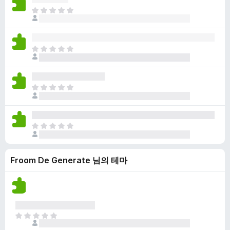
점
니
아
이
다
직
없
평
습
점
니
아
이
다
직
없
평
습
점
니
아
이
다
직
없
평
습
점
니
아
이
다
직
없
평
습
Froom De Generate 님의 테마
점
니
이
다
없
습
니
다
아
직