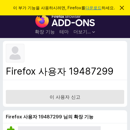
검
로그인
이 부가 기능을 사용하시려면, Firefox를
다운로드
하세요.
이
알
색
F
림
닫
i
기
r
확장 기능
테마
더보기…
e
f
o
x
브
Firefox 사용자 19487299
라
우
저
부
이 사용자 신고
가
기
능
Firefox 사용자 19487299 님의 확장 기능