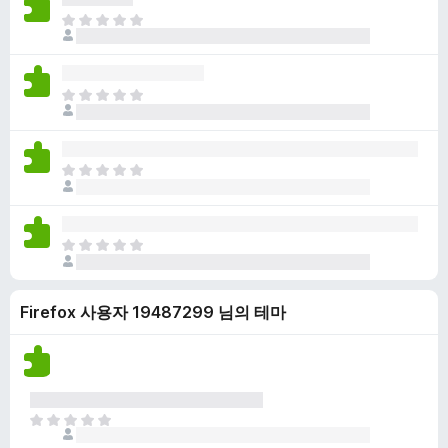
점
니
아
이
다
직
없
평
습
점
니
아
이
다
직
없
평
습
점
니
아
이
다
직
없
평
습
점
니
아
이
다
직
없
평
습
Firefox 사용자 19487299 님의 테마
점
니
이
다
없
습
니
다
아
직