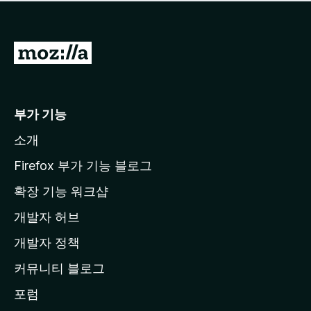
점
이
없
습
M
니
o
다
z
i
부가 기능
l
소개
l
a
Firefox 부가 기능 블로그
홈
확장 기능 워크샵
페
개발자 허브
이
지
개발자 정책
로
커뮤니티 블로그
이
동
포럼