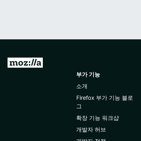
M
o
부가 기능
z
소개
i
l
Firefox 부가 기능 블로
l
그
a
확장 기능 워크샵
홈
페
개발자 허브
이