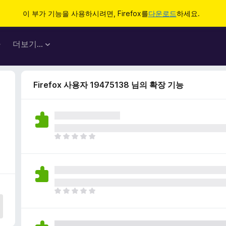
이 부가 기능을 사용하시려면, Firefox를
다운로드
하세요.
마
더보기…
Firefox 사용자 19475138 님의 확장 기능
아
직
평
점
이
없
아
습
직
니
평
다
점