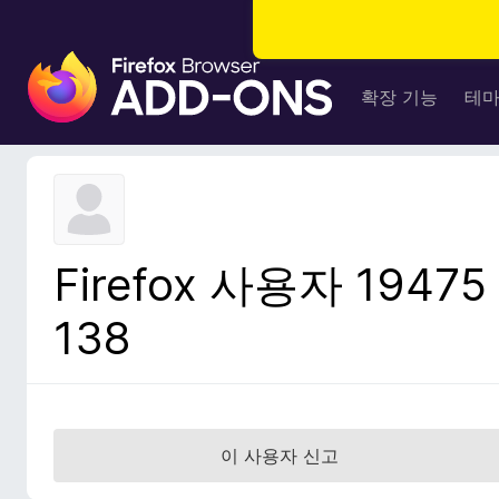
F
i
확장 기능
테
r
e
f
o
x
브
Firefox 사용자 19475
라
우
138
저
부
가
기
능
이 사용자 신고