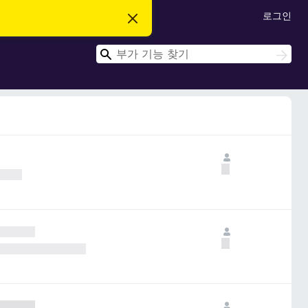
로그인
이
알
림
검
닫
검
기
색
색