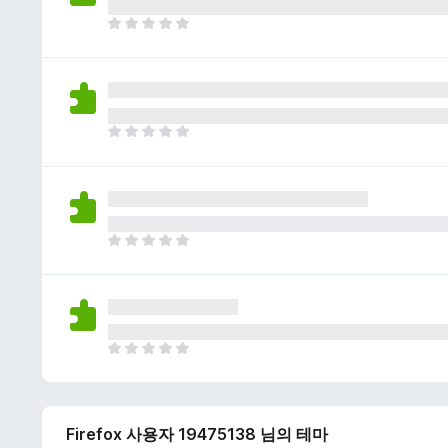
이
없
아
습
직
니
평
다
점
이
없
아
습
직
니
평
다
점
이
없
아
습
직
니
평
다
점
이
없
아
습
직
니
평
다
점
Firefox 사용자 19475138 님의 테마
이