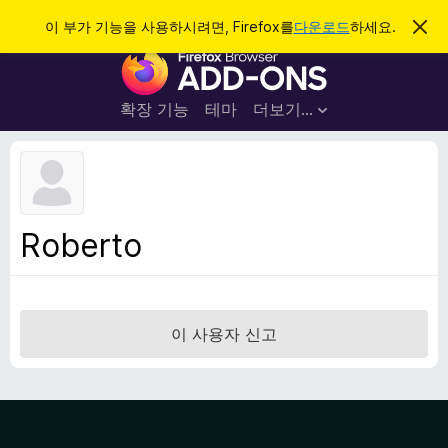
검
로그인
이 부가 기능을 사용하시려면, Firefox를
다운로드
하세요.
이
알
색
F
림
닫
i
기
r
확장 기능
테마
더보기…
e
f
o
x
브
Roberto
라
우
저
부
이 사용자 신고
가
기
능