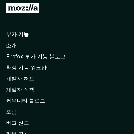
M
o
z
i
부가 기능
l
소개
l
a
Firefox 부가 기능 블로그
홈
확장 기능 워크샵
페
개발자 허브
이
지
개발자 정책
로
커뮤니티 블로그
이
동
포럼
버그 신고
리뷰 지침