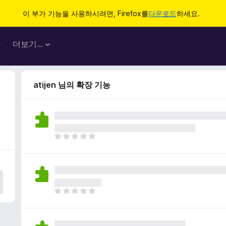
이 부가 기능을 사용하시려면, Firefox를
다운로드
하세요.
마
더보기…
atijen 님의 확장 기능
아
직
평
점
이
없
아
습
직
니
평
다
점