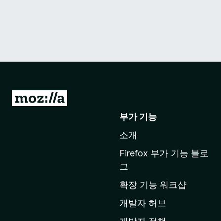
M
o
부가 기능
z
소개
i
l
Firefox 부가 기능 블로
l
그
a
확장 기능 워크샵
홈
페
개발자 허브
이