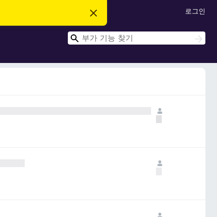
로그인
이
알
림
검
닫
검
기
색
색