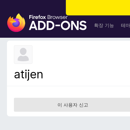
F
i
확장 기능
테
r
e
f
o
x
브
atijen
라
우
저
부
가
이 사용자 신고
기
능