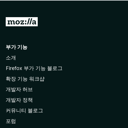
점
이
없
습
M
니
o
다
z
i
부가 기능
l
소개
l
a
Firefox 부가 기능 블로그
홈
확장 기능 워크샵
페
개발자 허브
이
지
개발자 정책
로
커뮤니티 블로그
이
동
포럼