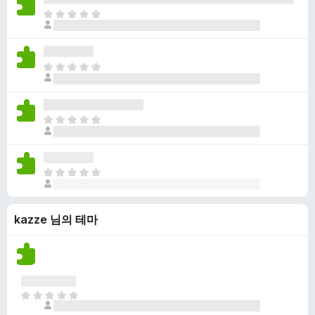
점
니
아
이
다
직
없
평
습
점
니
아
이
다
직
없
평
습
점
니
아
이
다
직
없
평
습
점
니
아
이
다
직
없
평
습
kazze 님의 테마
점
니
이
다
없
습
니
다
아
직