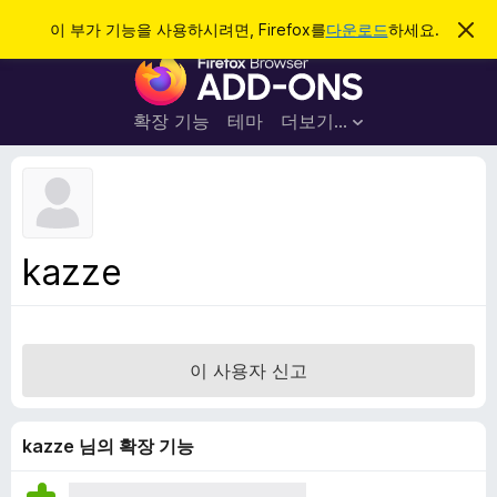
검
로그인
이 부가 기능을 사용하시려면, Firefox를
다운로드
하세요.
이
알
색
F
림
닫
i
기
r
확장 기능
테마
더보기…
e
f
o
x
브
kazze
라
우
저
부
이 사용자 신고
가
기
능
kazze 님의 확장 기능