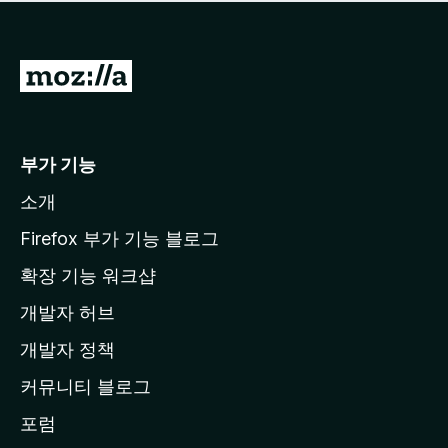
점
이
없
습
M
니
o
다
z
i
부가 기능
l
소개
l
a
Firefox 부가 기능 블로그
홈
확장 기능 워크샵
페
개발자 허브
이
지
개발자 정책
로
커뮤니티 블로그
이
동
포럼