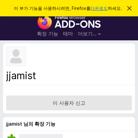
검
로그인
이 부가 기능을 사용하시려면, Firefox를
다운로드
하세요.
이
알
색
F
림
닫
i
기
r
확장 기능
테마
더보기…
e
f
o
x
브
jjamist
라
우
저
부
이 사용자 신고
가
기
능
jjamist 님의 확장 기능