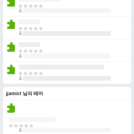
점
니
아
이
다
직
없
평
습
점
니
아
이
다
직
없
평
습
점
니
아
이
다
직
없
평
습
점
니
아
이
다
직
없
평
습
jjamist 님의 테마
점
니
이
다
없
습
니
다
아
직