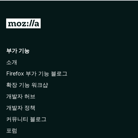
점
이
없
습
M
니
o
다
z
i
부가 기능
l
소개
l
a
Firefox 부가 기능 블로그
홈
확장 기능 워크샵
페
개발자 허브
이
지
개발자 정책
로
커뮤니티 블로그
이
동
포럼