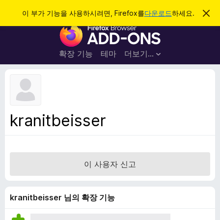
검
로그인
이 부가 기능을 사용하시려면, Firefox를
다운로드
하세요.
이
알
색
F
림
닫
i
기
r
확장 기능
테마
더보기…
e
f
o
x
브
kranitbeisser
라
우
저
부
이 사용자 신고
가
기
능
kranitbeisser 님의 확장 기능