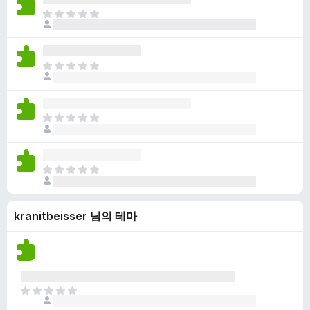
점
니
아
이
다
직
없
평
습
점
니
아
이
다
직
없
평
습
점
니
아
이
다
직
없
평
습
점
니
아
이
다
직
없
평
습
kranitbeisser 님의 테마
점
니
이
다
없
습
니
다
아
직