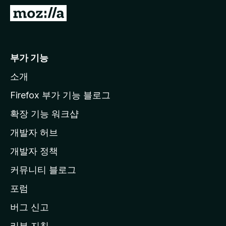
M
o
z
i
부가 기능
l
소개
l
a
Firefox 부가 기능 블로그
홈
확장 기능 워크샵
페
개발자 허브
이
지
개발자 정책
로
커뮤니티 블로그
이
동
포럼
버그 신고
리뷰 지침