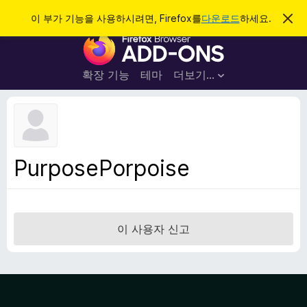
검
로그인
이 부가 기능을 사용하시려면, Firefox를
다운로드
하세요.
이
알
색
F
림
닫
i
기
r
확장 기능
테마
더보기…
e
f
o
x
브
PurposePorpoise
라
우
저
부
이 사용자 신고
가
기
능