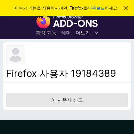
검
로그인
이 부가 기능을 사용하시려면, Firefox를
다운로드
하세요.
이
알
색
F
림
닫
i
기
r
확장 기능
테마
더보기…
e
f
o
x
브
Firefox 사용자 19184389
라
우
저
부
이 사용자 신고
가
기
능