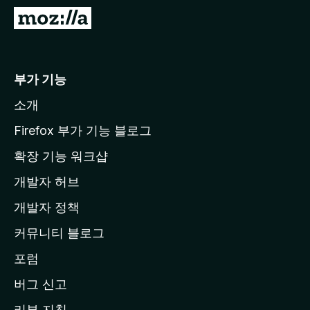
M
o
z
i
부가 기능
l
소개
l
a
Firefox 부가 기능 블로그
홈
확장 기능 워크샵
페
개발자 허브
이
지
개발자 정책
로
커뮤니티 블로그
이
동
포럼
버그 신고
리뷰 지침