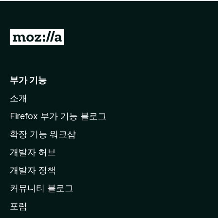
점
이
없
습
M
니
o
다
z
i
부가 기능
l
소개
l
a
Firefox 부가 기능 블로그
홈
확장 기능 워크샵
페
개발자 허브
이
지
개발자 정책
로
커뮤니티 블로그
이
동
포럼