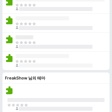
점
니
아
이
다
직
없
평
습
점
니
아
이
다
직
없
평
습
점
니
아
이
다
직
없
평
습
점
니
아
이
다
직
없
평
습
FreakShow 님의 테마
점
니
이
다
없
습
니
다
아
직