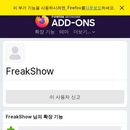
검
로그인
이 부가 기능을 사용하시려면, Firefox를
다운로드
하세요.
이
알
색
F
림
닫
i
기
r
확장 기능
테마
더보기…
e
f
o
x
브
FreakShow
라
우
저
부
이 사용자 신고
가
기
능
FreakShow 님의 확장 기능