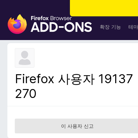
F
i
확장 기능
테
r
e
f
o
x
브
Firefox 사용자 19137
라
우
270
저
부
가
기
능
이 사용자 신고