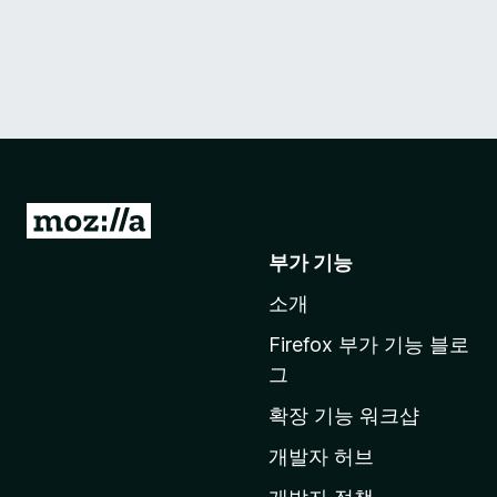
M
o
부가 기능
z
소개
i
l
Firefox 부가 기능 블로
l
그
a
확장 기능 워크샵
홈
페
개발자 허브
이