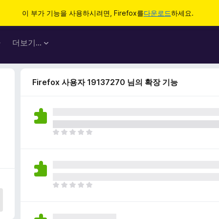
이 부가 기능을 사용하시려면, Firefox를
다운로드
하세요.
마
더보기…
Firefox 사용자 19137270 님의 확장 기능
아
직
평
점
이
없
아
습
직
니
평
다
점