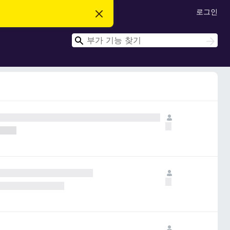
로그인
이
알
림
검
닫
검
기
색
색