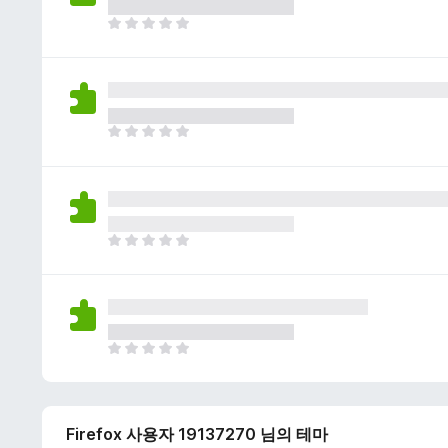
이
없
아
습
직
니
평
다
점
이
없
아
습
직
니
평
다
점
이
없
아
습
직
니
평
다
점
이
없
아
습
직
니
평
다
점
Firefox 사용자 19137270 님의 테마
이