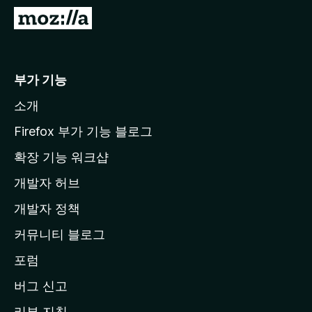
M
o
z
i
부가 기능
l
소개
l
a
Firefox 부가 기능 블로그
홈
확장 기능 워크샵
페
개발자 허브
이
지
개발자 정책
로
커뮤니티 블로그
이
동
포럼
버그 신고
리뷰 지침