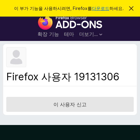
검
로그인
이 부가 기능을 사용하시려면, Firefox를
다운로드
하세요.
이
알
색
F
림
닫
i
기
r
확장 기능
테마
더보기…
e
f
o
x
브
Firefox 사용자 19131306
라
우
저
부
이 사용자 신고
가
기
능