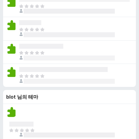
점
니
아
이
다
직
없
평
습
점
니
아
이
다
직
없
평
습
점
니
아
이
다
직
없
평
습
점
니
아
이
다
직
없
평
습
blot 님의 테마
점
니
이
다
없
습
니
다
아
직