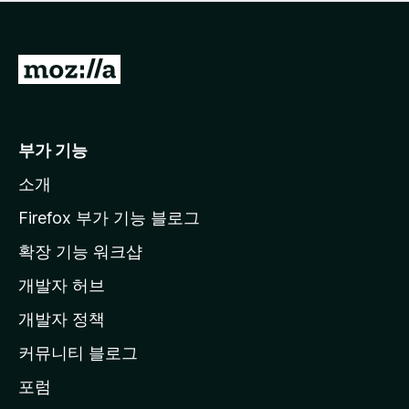
점
이
없
습
M
니
o
다
z
i
부가 기능
l
소개
l
a
Firefox 부가 기능 블로그
홈
확장 기능 워크샵
페
개발자 허브
이
지
개발자 정책
로
커뮤니티 블로그
이
동
포럼