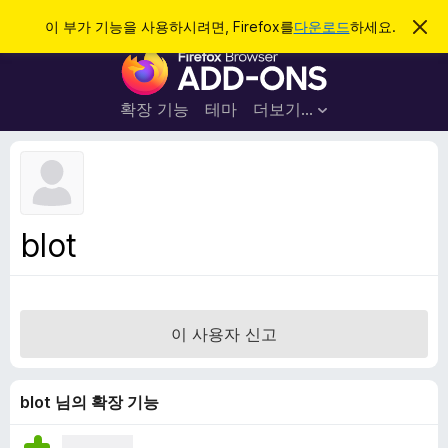
검
로그인
이 부가 기능을 사용하시려면, Firefox를
다운로드
하세요.
이
알
색
F
림
닫
i
기
r
확장 기능
테마
더보기…
e
f
o
x
브
blot
라
우
저
부
이 사용자 신고
가
기
능
blot 님의 확장 기능