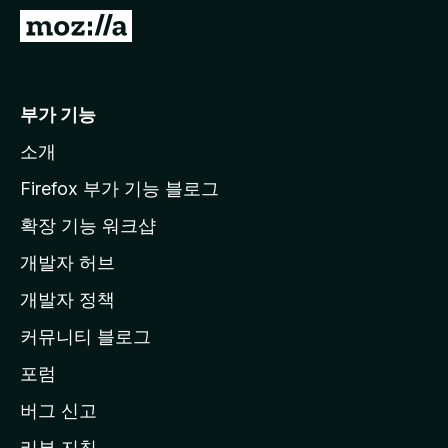
M
o
z
i
부가 기능
l
소개
l
a
Firefox 부가 기능 블로그
홈
확장 기능 워크샵
페
개발자 허브
이
지
개발자 정책
로
커뮤니티 블로그
이
동
포럼
버그 신고
리뷰 지침