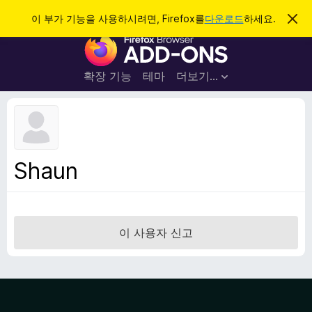
검
로그인
이 부가 기능을 사용하시려면, Firefox를
다운로드
하세요.
이
알
색
F
림
닫
i
기
r
확장 기능
테마
더보기…
e
f
o
x
브
Shaun
라
우
저
부
이 사용자 신고
가
기
능