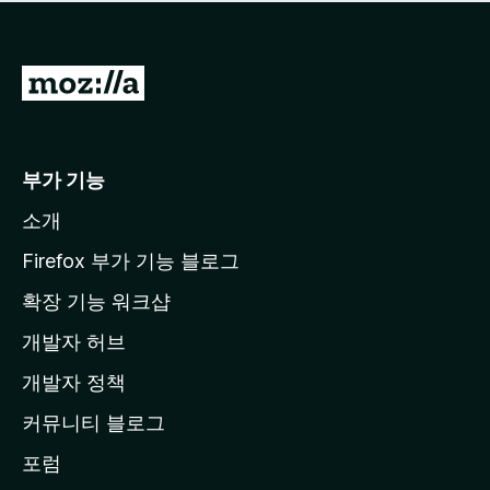
점
이
없
습
M
니
o
다
z
i
부가 기능
l
소개
l
a
Firefox 부가 기능 블로그
홈
확장 기능 워크샵
페
개발자 허브
이
지
개발자 정책
로
커뮤니티 블로그
이
동
포럼