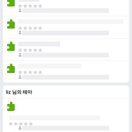
점
니
아
이
다
직
없
평
습
점
니
아
이
다
직
없
평
습
점
니
아
이
다
직
없
평
습
점
니
아
이
다
직
없
평
습
liz 님의 테마
점
니
이
다
없
습
니
다
아
직