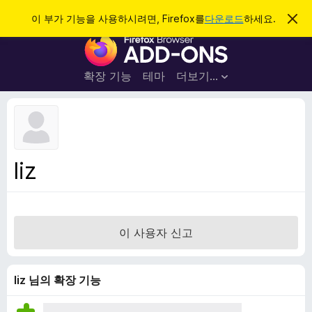
검
로그인
이 부가 기능을 사용하시려면, Firefox를
다운로드
하세요.
이
알
색
F
림
닫
i
기
r
확장 기능
테마
더보기…
e
f
o
x
브
liz
라
우
저
부
이 사용자 신고
가
기
능
liz 님의 확장 기능