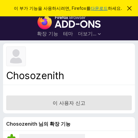
검
로그인
이 부가 기능을 사용하시려면, Firefox를
다운로드
하세요.
이
알
색
F
림
닫
i
기
r
확장 기능
테마
더보기…
e
f
o
x
브
Chosozenith
라
우
저
부
이 사용자 신고
가
기
능
Chosozenith 님의 확장 기능