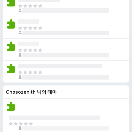
점
니
아
이
다
직
없
평
습
점
니
아
이
다
직
없
평
습
점
니
아
이
다
직
없
평
습
점
니
아
이
다
직
없
평
습
Chosozenith 님의 테마
점
니
이
다
없
습
니
다
아
직