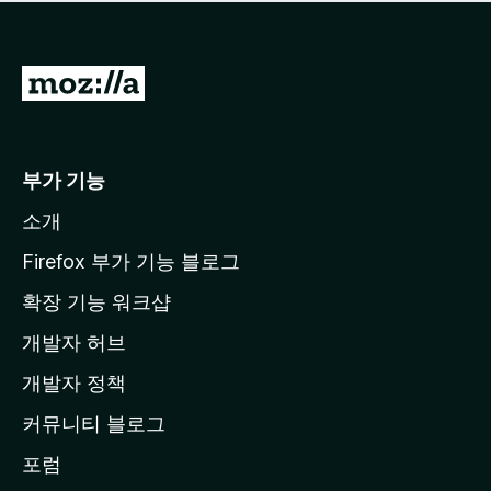
점
이
없
습
M
니
o
다
z
i
부가 기능
l
소개
l
a
Firefox 부가 기능 블로그
홈
확장 기능 워크샵
페
개발자 허브
이
지
개발자 정책
로
커뮤니티 블로그
이
동
포럼