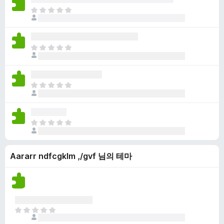
점
니
아
이
다
직
없
평
습
점
니
아
이
다
직
없
평
습
점
니
아
이
다
직
없
평
습
점
니
아
이
다
직
없
평
습
Aararr ndfcgklm ,/gvf 님의 테마
점
니
이
다
없
습
니
다
아
직