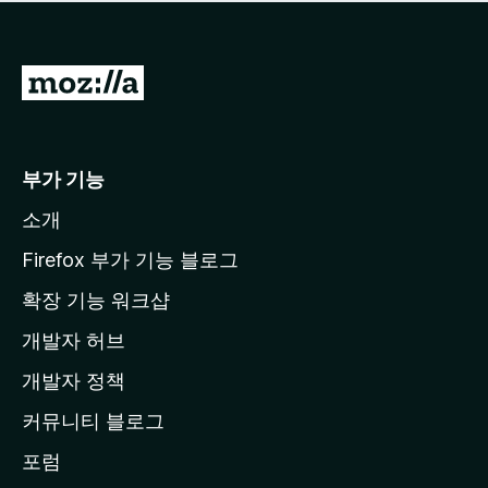
점
이
없
습
M
니
o
다
z
i
부가 기능
l
소개
l
a
Firefox 부가 기능 블로그
홈
확장 기능 워크샵
페
개발자 허브
이
지
개발자 정책
로
커뮤니티 블로그
이
동
포럼