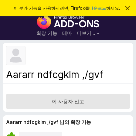
검
로그인
이 부가 기능을 사용하시려면, Firefox를
다운로드
하세요.
이
알
색
F
림
닫
i
기
r
확장 기능
테마
더보기…
e
f
o
x
브
Aararr ndfcgklm ,/gvf
라
우
저
부
이 사용자 신고
가
기
능
Aararr ndfcgklm ,/gvf 님의 확장 기능