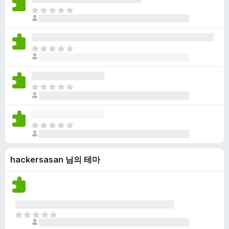
점
니
아
이
다
직
없
평
습
점
니
아
이
다
직
없
평
습
점
니
아
이
다
직
없
평
습
점
니
아
이
다
직
없
평
습
hackersasan 님의 테마
점
니
이
다
없
습
니
다
아
직