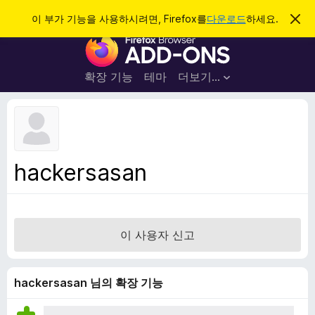
검
로그인
이 부가 기능을 사용하시려면, Firefox를
다운로드
하세요.
이
알
색
F
림
닫
i
기
r
확장 기능
테마
더보기…
e
f
o
x
브
hackersasan
라
우
저
부
이 사용자 신고
가
기
능
hackersasan 님의 확장 기능