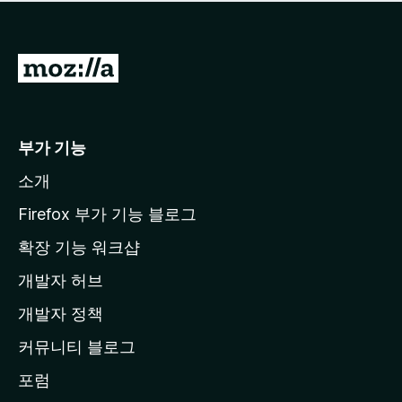
점
이
없
습
M
니
o
다
z
i
부가 기능
l
소개
l
a
Firefox 부가 기능 블로그
홈
확장 기능 워크샵
페
개발자 허브
이
지
개발자 정책
로
커뮤니티 블로그
이
동
포럼