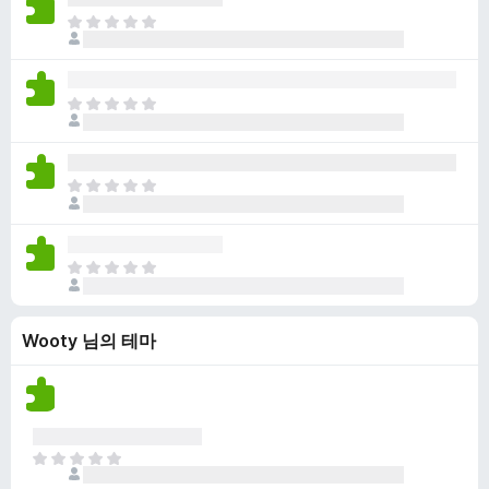
점
니
아
이
다
직
없
평
습
점
니
아
이
다
직
없
평
습
점
니
아
이
다
직
없
평
습
점
니
아
이
다
직
없
평
습
Wooty 님의 테마
점
니
이
다
없
습
니
다
아
직