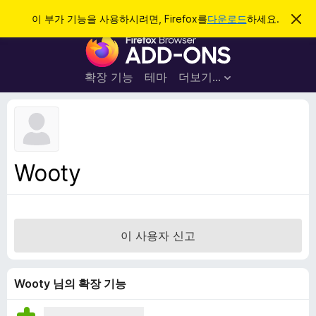
검
로그인
이 부가 기능을 사용하시려면, Firefox를
다운로드
하세요.
이
알
색
F
림
닫
i
기
r
확장 기능
테마
더보기…
e
f
o
x
브
Wooty
라
우
저
부
이 사용자 신고
가
기
능
Wooty 님의 확장 기능