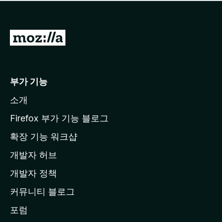
점
이
없
습
M
니
o
다
z
i
부가 기능
l
소개
l
a
Firefox 부가 기능 블로그
홈
확장 기능 워크샵
페
개발자 허브
이
지
개발자 정책
로
커뮤니티 블로그
이
동
포럼