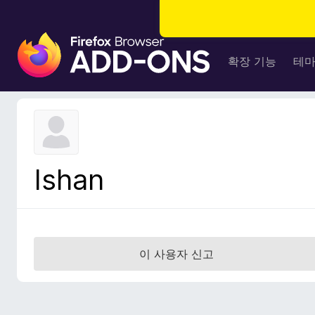
F
i
확장 기능
테
r
e
f
o
x
브
Ishan
라
우
저
부
가
이 사용자 신고
기
능