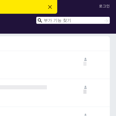
로그인
이
알
림
검
닫
검
기
색
색