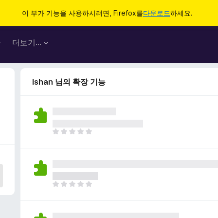
이 부가 기능을 사용하시려면, Firefox를
다운로드
하세요.
마
더보기…
Ishan 님의 확장 기능
아
직
평
점
이
없
아
습
직
니
평
다
점