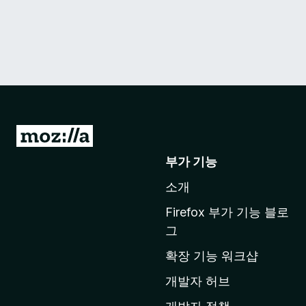
M
o
부가 기능
z
소개
i
l
Firefox 부가 기능 블로
l
그
a
확장 기능 워크샵
홈
페
개발자 허브
이