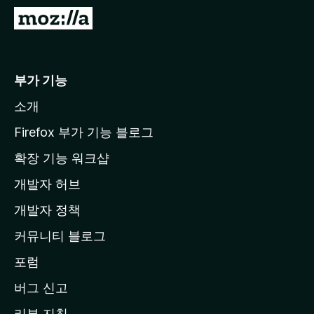
M
o
z
i
부가 기능
l
소개
l
a
Firefox 부가 기능 블로그
홈
확장 기능 워크샵
페
개발자 허브
이
지
개발자 정책
로
커뮤니티 블로그
이
동
포럼
버그 신고
리뷰 지침