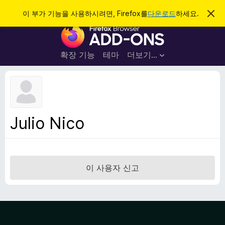
검
로그인
이 부가 기능을 사용하시려면, Firefox를
다운로드
하세요.
이
알
색
F
림
닫
i
기
r
확장 기능
테마
더보기…
e
f
o
x
브
Julio Nico
라
우
저
부
이 사용자 신고
가
기
능