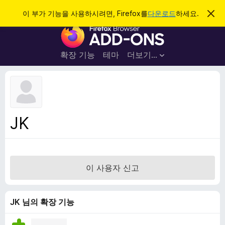
검
로그인
이 부가 기능을 사용하시려면, Firefox를
다운로드
하세요.
이
알
색
F
림
닫
i
기
r
확장 기능
테마
더보기…
e
f
o
x
브
JK
라
우
저
부
이 사용자 신고
가
기
능
JK 님의 확장 기능