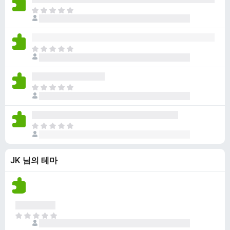
점
니
아
이
다
직
없
평
습
점
니
아
이
다
직
없
평
습
점
니
아
이
다
직
없
평
습
점
니
아
이
다
직
없
평
습
JK 님의 테마
점
니
이
다
없
습
니
다
아
직