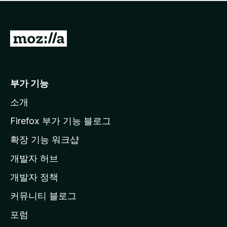
점
이
없
습
M
니
o
다
z
i
부가 기능
l
소개
l
a
Firefox 부가 기능 블로그
홈
확장 기능 워크샵
페
개발자 허브
이
지
개발자 정책
로
커뮤니티 블로그
이
동
포럼