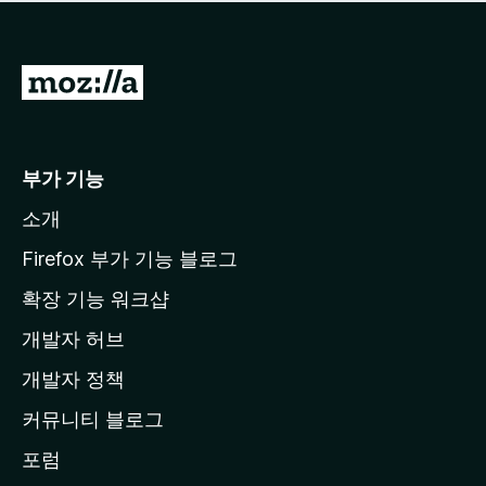
점
이
없
습
M
니
o
다
z
i
부가 기능
l
소개
l
a
Firefox 부가 기능 블로그
홈
확장 기능 워크샵
페
개발자 허브
이
지
개발자 정책
로
커뮤니티 블로그
이
동
포럼