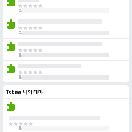
점
니
아
이
다
직
없
평
습
점
니
아
이
다
직
없
평
습
점
니
아
이
다
직
없
평
습
점
니
아
이
다
직
없
평
습
Tobias 님의 테마
점
니
이
다
없
습
니
다
아
직