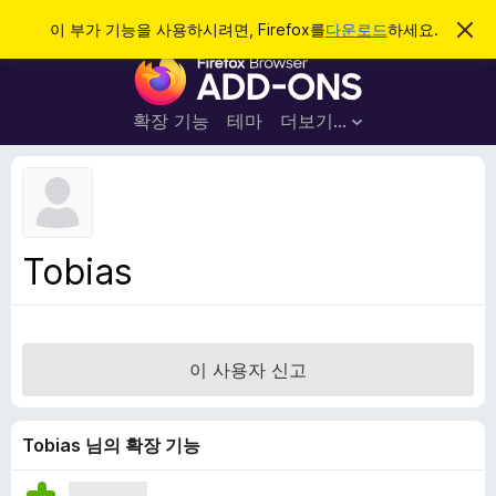
검
로그인
이 부가 기능을 사용하시려면, Firefox를
다운로드
하세요.
이
알
색
F
림
닫
i
기
r
확장 기능
테마
더보기…
e
f
o
x
브
Tobias
라
우
저
부
이 사용자 신고
가
기
능
Tobias 님의 확장 기능