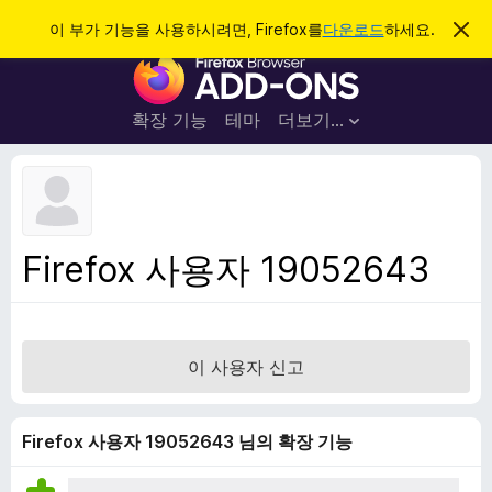
검
로그인
이 부가 기능을 사용하시려면, Firefox를
다운로드
하세요.
이
알
색
F
림
닫
i
기
r
확장 기능
테마
더보기…
e
f
o
x
브
Firefox 사용자 19052643
라
우
저
부
이 사용자 신고
가
기
능
Firefox 사용자 19052643 님의 확장 기능