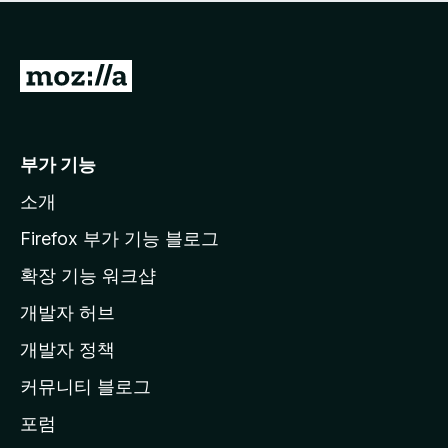
점
이
없
습
M
니
o
다
z
i
부가 기능
l
소개
l
a
Firefox 부가 기능 블로그
홈
확장 기능 워크샵
페
개발자 허브
이
지
개발자 정책
로
커뮤니티 블로그
이
동
포럼