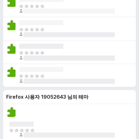
점
니
아
이
다
직
없
평
습
점
니
아
이
다
직
없
평
습
점
니
아
이
다
직
없
평
습
점
니
아
이
다
직
없
평
습
Firefox 사용자 19052643 님의 테마
점
니
이
다
없
습
니
다
아
직