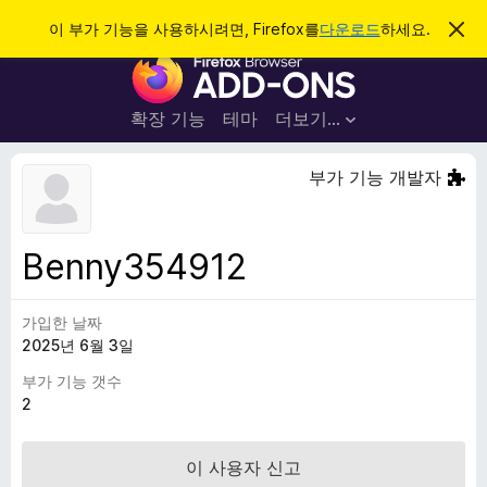
검
로그인
이 부가 기능을 사용하시려면, Firefox를
다운로드
하세요.
이
알
색
F
림
닫
i
기
r
확장 기능
테마
더보기…
e
f
부가 기능 개발자
o
x
브
Benny354912
라
우
가입한 날짜
저
2025년 6월 3일
부
가
부가 기능 갯수
기
2
능
이 사용자 신고