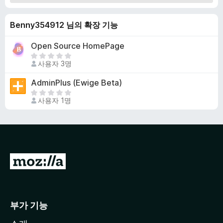
Benny354912 님의 확장 기능
Open Source HomePage
아
사용자 3명
직
평
AdminPlus (Ewige Beta)
점
아
이
사용자 1명
직
없
평
습
점
니
이
다
없
습
M
니
o
다
z
i
부가 기능
l