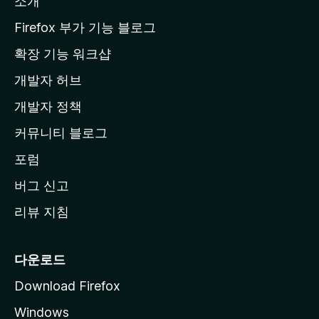
소개
l
a
Firefox 부가 기능 블로그
홈
확장 기능 워크샵
페
개발자 허브
이
지
개발자 정책
로
커뮤니티 블로그
이
동
포럼
버그 신고
리뷰 지침
다운로드
Download Firefox
Windows