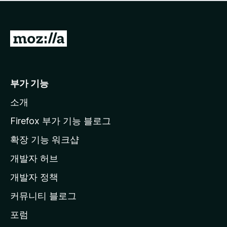
점
이
없
습
M
니
o
다
z
i
부가 기능
l
소개
l
a
Firefox 부가 기능 블로그
홈
확장 기능 워크샵
페
개발자 허브
이
지
개발자 정책
로
커뮤니티 블로그
이
동
포럼