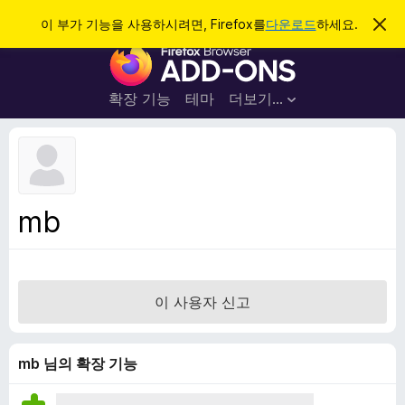
검
로그인
이 부가 기능을 사용하시려면, Firefox를
다운로드
하세요.
이
알
색
F
림
닫
i
기
r
확장 기능
테마
더보기…
e
f
o
x
브
mb
라
우
저
부
이 사용자 신고
가
기
능
mb 님의 확장 기능